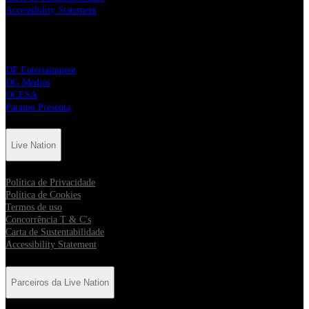
Accessibility Statement
Parceiros da Live Nation
DF Entertainment
DG Medios
OCESA
Páramo Presenta
Live Nation
Política de Privacidade
Política de Cookies
Termos de uso
Concorrência T & C's
Carta de Sustentabilidade
Accessibility Statement
Parceiros da Live Nation