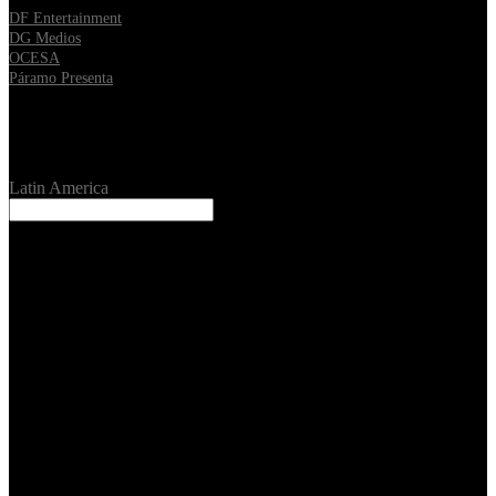
DF Entertainment
DG Medios
OCESA
Páramo Presenta
Location
Latin America