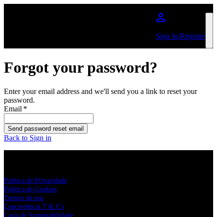
Skip to main content
Sign In/Register
Forgot your password?
Enter your email address and we'll send you a link to reset your
password.
Email
*
Send password reset email
Back to Sign in
Live Nation
Política de Privacidade
Política de Cookies
Termos de uso
Concorrência T & C's
Carta de Sustentabilidade