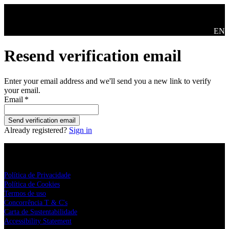
Skip to main content
Swit
EN
Resend verification email
Enter your email address and we'll send you a new link to verify
your email.
Email
*
Send verification email
Already registered?
Sign in
Live Nation
Política de Privacidade
Política de Cookies
Termos de uso
Concorrência T & C's
Carta de Sustentabilidade
Accessibility Statement