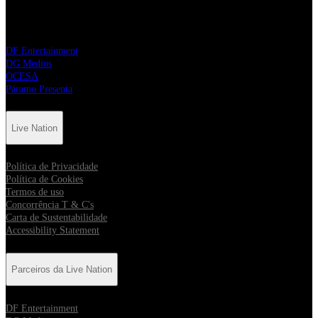
Parceiros da Live Nation
DF Entertainment
DG Medios
OCESA
Páramo Presenta
Live Nation
Política de Privacidade
Política de Cookies
Termos de uso
Concorrência T & C's
Carta de Sustentabilidade
Accessibility Statement
Parceiros da Live Nation
DF Entertainment