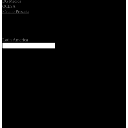
DG Medios
OCESA
Páramo Presenta
Location
Latin America