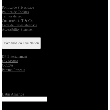
Política de Privacidade
Política de Cookies
Termos de uso
Concorrência T & C's
Carta de Sustentabilidade
Accessibility Statement
Parceiros da Live Nation
DF Entertainment
DG Medios
OCESA
Páramo Presenta
Location
Latin America