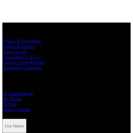
Live Nation
Política de Privacidade
Política de Cookies
Termos de uso
Concorrência T & C's
Carta de Sustentabilidade
Accessibility Statement
Parceiros da Live Nation
DF Entertainment
DG Medios
OCESA
Páramo Presenta
Live Nation