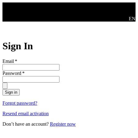
Skip to main content
Swit
EN
Sign In
Email
*
Password
*
Sign in
Forgot password?
Resend email activation
Don’t have an account?
Register now