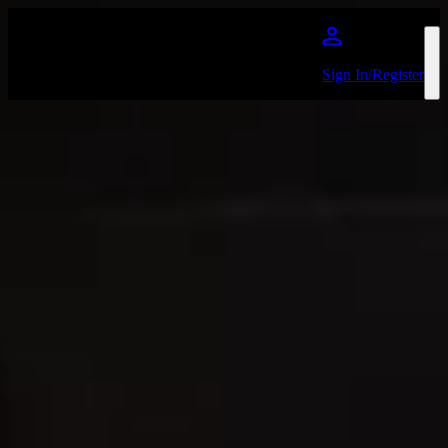
Skip to main content
Sign In/Register
Sabrina Carpenter
Favourite
Events
No events on sale
Share