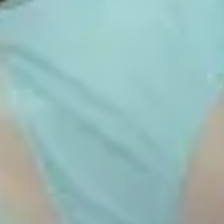
Carta de Sustentabilidade
Accessibility Statement
Parceiros da Live Nation
DF Entertainment
DG Medios
OCESA
Páramo Presenta
Location
Latin America