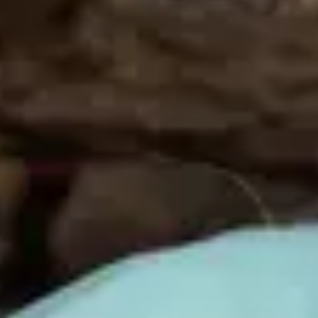
Live Nation
Política de Privacidade
Política de Cookies
Termos de uso
Concorrência T & C's
Carta de Sustentabilidade
Accessibility Statement
Parceiros da Live Nation
DF Entertainment
DG Medios
OCESA
Páramo Presenta
Live Nation
Política de Privacidade
Política de Cookies
Termos de uso
Concorrência T & C's