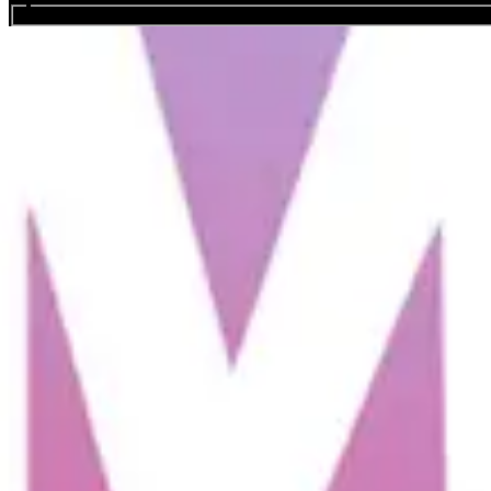
Buscar eventos...
Chelmsford City Live
Favourite
Eventos
Compartir