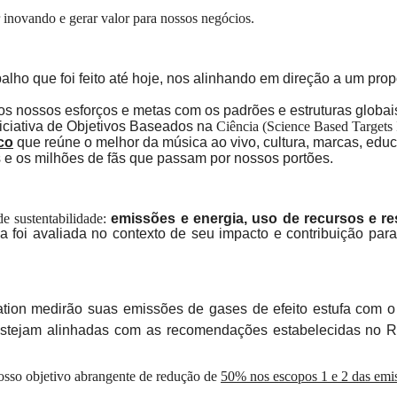
inovando e gerar valor para nossos negócios.
rabalho que foi feito até hoje, nos alinhando em direção a um p
os nossos esforços e metas com os padrões e estruturas globai
iciativa de Objetivos Baseados na
Ciência (Science Based Targets I
co
que reúne o melhor da música ao vivo, cultura, marcas, educ
s e os milhões de fãs que passam por nossos portões.
de sustentabilidade:
emissões e energia, uso de recursos e res
a foi avaliada no contexto de seu impacto e contribuição par
tion medirão suas emissões de gases de efeito estufa com o o
 estejam alinhadas com as recomendações estabelecidas no Re
nosso objetivo abrangente de redução de
50% nos escopos 1 e 2 das emiss