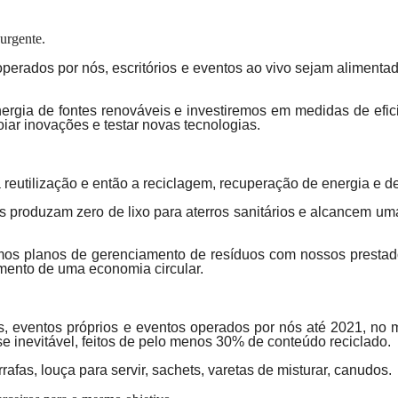
urgente.
perados por nós, escritórios e eventos ao vivo sejam alimenta
ergia de fontes renováveis e investiremos em medidas de efic
iar inovações e testar novas tecnologias.
a reutilização e então a reciclagem, recuperação de energia e d
 produzam zero de lixo para aterros sanitários e alcancem um
os planos de gerenciamento de resíduos com nossos prestador
mento de uma economia circular.
, eventos próprios e eventos operados por nós até 2021, no m
se inevitável, feitos de pelo menos 30% de conteúdo reciclado.
rrafas, louça para servir, sachets, varetas de misturar, canudos.