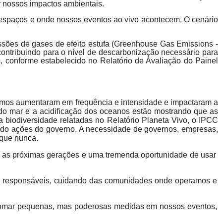
r nossos impactos ambientais.
espaços e onde nossos eventos ao vivo acontecem. O cenário
ssões de gases de efeito estufa (Greenhouse Gas Emissions -
ntribuindo para o nível de descarbonização necessário para
, conforme estabelecido no Relatório de Avaliação do Painel
tremos aumentaram em frequência e intensidade e impactaram a
l do mar e a acidificação dos oceanos estão mostrando que as
 biodiversidade relatadas no Relatório Planeta Vivo, o IPCC
indo ações do governo. A necessidade de governos, empresas,
 que nunca.
ra as próximas gerações e uma tremenda oportunidade de usar
is responsáveis, cuidando das comunidades onde operamos e
ara tomar pequenas, mas poderosas medidas em nossos eventos,