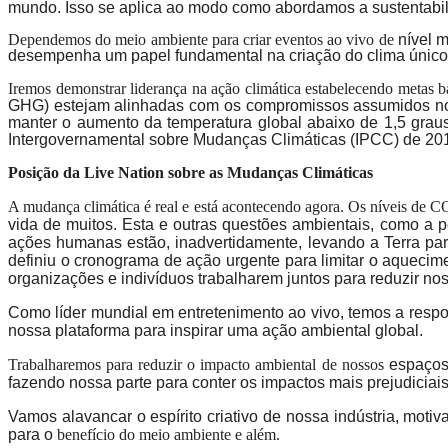
mundo. Isso se aplica ao modo como abordamos a sustentabili
Dependemos do meio ambiente para criar eventos ao vivo de
nível 
desempenha um papel fundamental na criação do clima único
Iremos demonstrar liderança na ação climática estabelecendo metas 
GHG) estejam alinhadas com os compromissos assumidos no A
manter o aumento da temperatura global abaixo de 1,5 graus
Intergovernamental sobre Mudanças Climáticas (IPCC) de 20
Posição da Live Nation sobre as
Mudanças Climáticas
A mudança climática é real e está acontecendo agora. Os níveis de C
vida de muitos. Esta e outras questões ambientais, como a p
ações humanas estão, inadvertidamente, levando a Terra par
definiu o cronograma de ação urgente para limitar o aqueci
organizações e indivíduos trabalharem juntos para reduzir no
Como líder mundial em entretenimento ao vivo, temos a resp
nossa plataforma para inspirar uma ação ambiental global.
Trabalharemos para reduzir o impacto ambiental de nossos
espaços
fazendo nossa parte para conter os impactos mais prejudiciai
Vamos alavancar o espírito criativo de nossa indústria, moti
para o
benefício do meio ambiente e além.