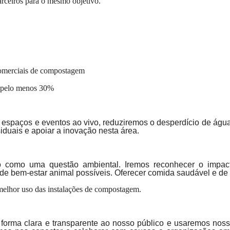
parceiros para o mesmo objetivo.
 comerciais de compostagem
; pelo menos 30%
s
espaços e eventos ao vivo, reduziremos o desperdício de água 
duais e apoiar a inovação nesta área.
io como uma questão ambiental. Iremos reconhecer o impa
de bem-estar animal possíveis. Oferecer comida saudável e de 
melhor uso das instalações de compostagem.
forma clara e transparente ao nosso público e usaremos noss