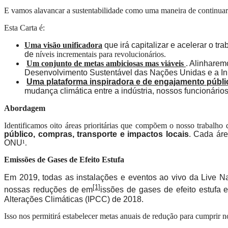
E vamos alavancar a sustentabilidade como uma maneira de continuar 
Esta Carta é:
Uma visão unificadora
que irá capitalizar e acelerar o t
de
níveis incrementais para revolucionários.
Um conjunto de metas ambiciosas mas
viáveis
. Alinharem
Desenvolvimento Sustentável das Nações Unidas e a In
Uma plataforma inspiradora e de engajamento públi
mudança climática entre a indústria, nossos funcionário
Abordagem
Identificamos oito áreas prioritárias que compõem o nosso trabalho 
público, compras, transporte e impactos locais
. Cada áre
ONU
¹.
Emissões de Gases de Efeito Estufa
Em 2019, todas as instalações e eventos ao vivo da Live Na
[1]
nossas reduções de em
issões de gases de efeito estufa
Alterações Climáticas (IPCC) de 2018.
Isso nos permitirá estabelecer metas anuais de redução para cumprir 