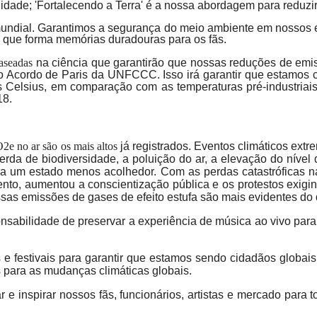
dade; 'Fortalecendo a Terra' é a nossa abordagem para reduzi
mundial. Garantimos a segurança do meio ambiente em nossos 
 que forma memórias duradouras para os fãs.
baseadas
na ciência que garantirão que nossas reduções de emi
cordo de Paris da UNFCCC. Isso irá garantir que estamos co
 Celsius, em comparação com as temperaturas pré-industriais
18.
O2e no ar são os mais altos
já registrados. Eventos climáticos ex
erda de biodiversidade, a poluição do ar, a elevação do níve
a um estado menos acolhedor. Com as perdas catastróficas na
mento, aumentou a conscientização pública e os protestos exig
ssas emissões de gases de efeito estufa são mais evidentes do
onsabilidade de preservar a experiência de música ao vivo pa
 e festivais para garantir que estamos sendo cidadãos globa
s para as mudanças climáticas globais.
var e inspirar nossos fãs, funcionários, artistas e mercado p