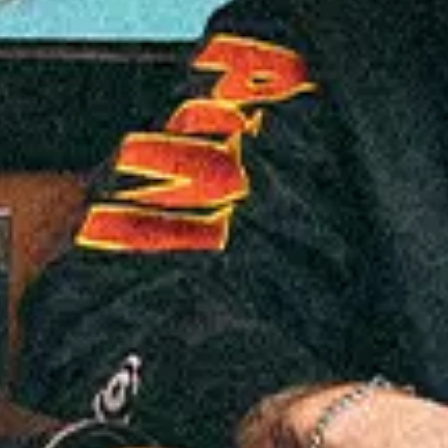
ago.
14
2026
Belo Horizonte
Arena Hall
Sticky Fingers: Live in Latin America 2026
Días de la semana. Tiempo del show
Horario de cierre de puert
Estado de entrada cancelada
ago.
14
2026
Curitiba
Live Curitiba
Sticky Fingers: Live in Latin America 2026
Días de la semana
Encontrar entradas
Compartir