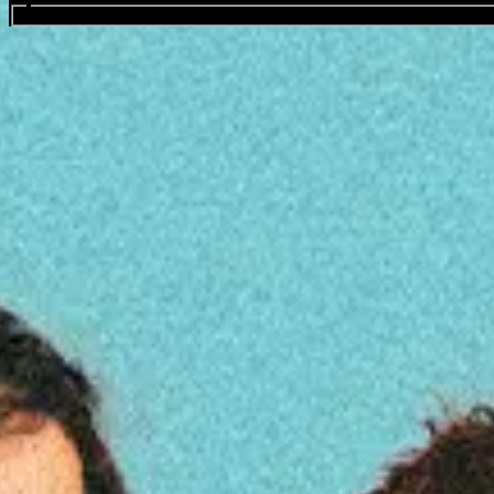
Buscar eventos...
Sticky Fingers
Favourite
Eventos
Nacional
(
5
)
Filtros:
Lugar
ago.
10
2026
Lima
CCB
Sticky Fingers