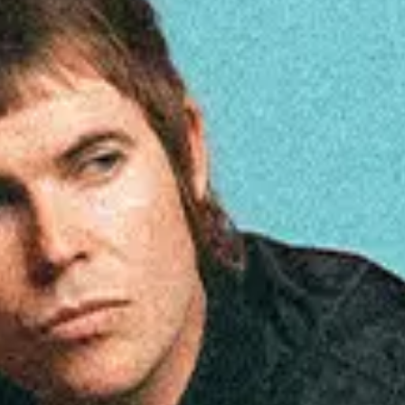
as
as