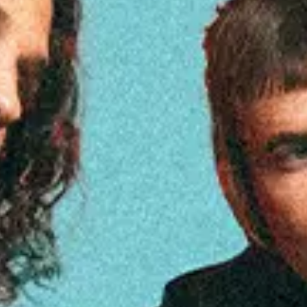
Días de la semana. Tiempo del show
Encontrar entradas
ago.
11
2026
Rio de Janeiro
Qualistage
Sticky Fingers: Live in Latin America 2026
Días de la semana. Tiempo del show
Horario de cierre de puert
Estado de entrada cancelada
ago.
13
2026
Sao Paulo
Audio
Sticky Fingers: Live in Latin America 2026
Días de la semana. Tiempo del show
Horario de cierre de puert
Encontrar entradas