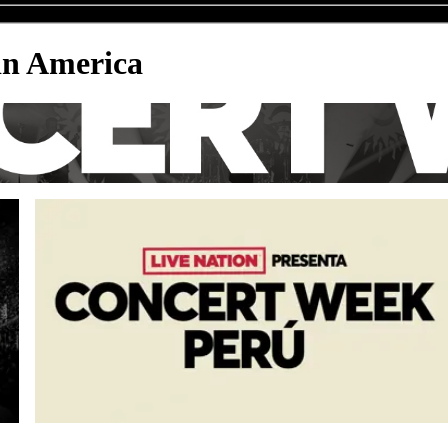
in America
Perú
¡Beneficios exclusivos!
o
Más info