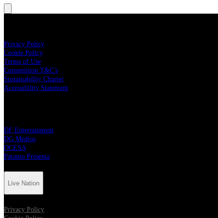
Live Nation
Privacy Policy
Cookie Policy
Terms of Use
Competition T&C's
Sustainability Charter
Accessibility Statement
Live Nation Partners
DF Entertainment
DG Medios
OCESA
Páramo Presenta
Live Nation
Privacy Policy