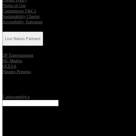
Cookie Policy
Terms of Use
Competition T&C's
Sustainability Charter
Accessibility Statement
Live Nation Partners
DF Entertainment
DG Medios
OCESA
Páramo Presenta
Ciudad
Latinoamérica