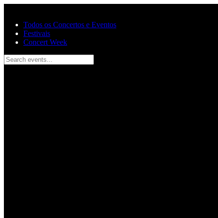
Pular para o conteúdo principal
Todos os Concertos e Eventos
Festivais
Concert Week
Search events...