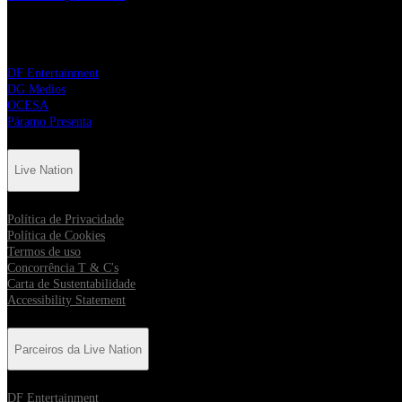
Parceiros da Live Nation
DF Entertainment
DG Medios
OCESA
Páramo Presenta
Live Nation
Política de Privacidade
Política de Cookies
Termos de uso
Concorrência T & C's
Carta de Sustentabilidade
Accessibility Statement
Parceiros da Live Nation
DF Entertainment