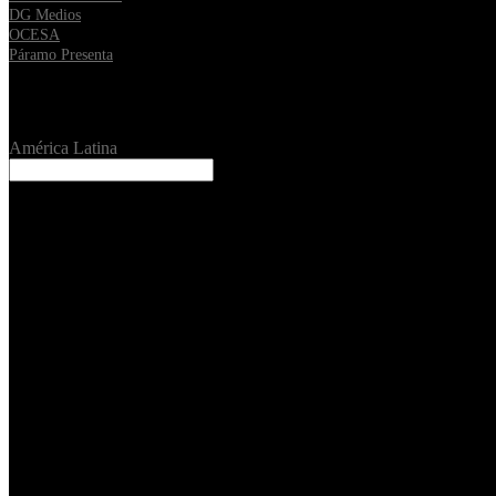
DG Medios
OCESA
Páramo Presenta
Location
América Latina