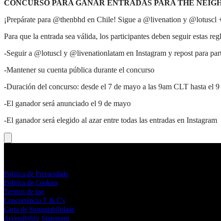
CONCURSO PARA GANAR ENTRADAS PARA THE NEIG
¡Prepárate para @thenbhd en Chile! Sigue a @livenation y @lotuscl 
Para que la entrada sea válida, los participantes deben seguir estas regl
-Seguir a @lotuscl y @livenationlatam en Instagram y repost para part
-Mantener su cuenta pública durante el concurso
-Duración del concurso: desde el 7 de mayo a las 9am CLT hasta el 
-El ganador será anunciado el 9 de mayo
-El ganador será elegido al azar entre todas las entradas en Instagram
Live Nation
Política de Privacidade
Política de Cookies
Termos de uso
Concorrência T & C's
Carta de Sustentabilidade
Accessibility Statement