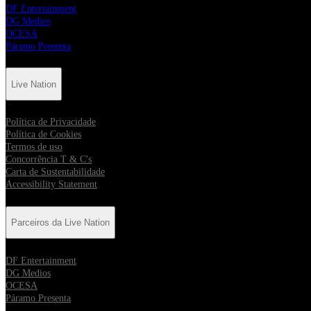
DF Entertainment
DG Medios
OCESA
Páramo Presenta
Live Nation
Política de Privacidade
Política de Cookies
Termos de uso
Concorrência T & C's
Carta de Sustentabilidade
Accessibility Statement
Parceiros da Live Nation
DF Entertainment
DG Medios
OCESA
Páramo Presenta