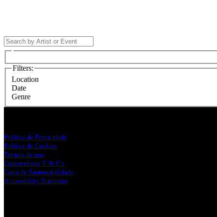
Filters
:
Location
Date
Genre
Live Nation
Política de Privacidade
Política de Cookies
Termos de uso
Concorrência T & C's
Carta de Sustentabilidade
Accessibility Statement
Parceiros da Live Nation