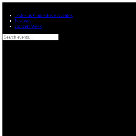
Pular para o conteúdo principal
Todos os Concertos e Eventos
Festivais
Concert Week
Search events...